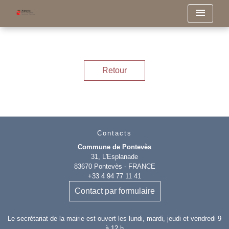
menu
Retour
Contacts
Commune de Pontevès
31, L'Esplanade
83670 Pontevès - FRANCE
+33 4 94 77 11 41
Contact par formulaire
Le secrétariat de la mairie est ouvert les lundi, mardi, jeudi et vendredi 9
à 12 h