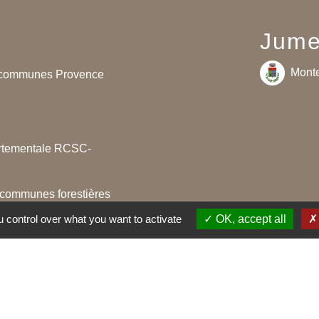
Jume
Monte
communes Provence
artementale RCSC-
 communes forestières
 control over what you want to activate
OK, accept all
aires du Var
entions légales
-
Politique de confidentialité
-
Accessibilité
-