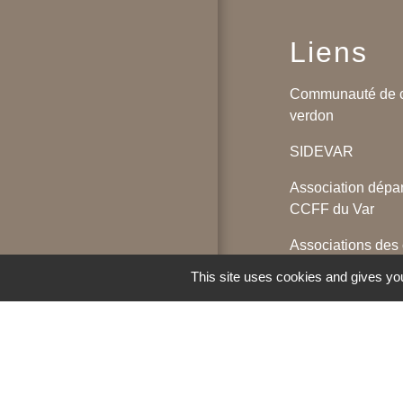
Liens
Communauté de 
verdon
SIDEVAR
Association dép
CCFF du Var
Associations des
du Var
This site uses cookies and gives you
Association des m
M