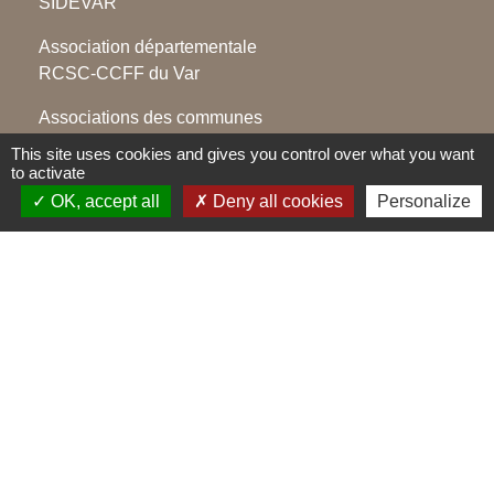
SIDEVAR
Association départementale
RCSC-CCFF du Var
Associations des communes
forestières du Var
This site uses cookies and gives you control over what you want
to activate
Association des maires du Var
OK, accept all
Deny all cookies
Personalize
Jumelages
Montegrosso Pian Latte, Italie
Mentions légales
-
Politique de confidentialité
-
Accessibilité
-
Plan du site
-
Gestion des cookies