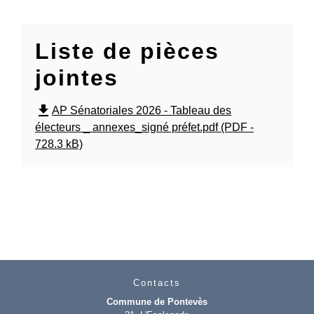
Liste de pièces
jointes
file_download
AP Sénatoriales 2026 - Tableau des
électeurs _ annexes_signé préfet.pdf (PDF -
728.3 kB)
Contacts
Commune de Pontevès